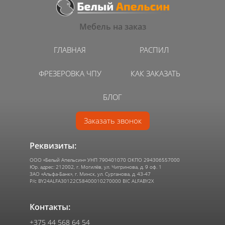
Мебель на заказ
ГЛАВНАЯ
РАСПИЛ
ФРЕЗЕРОВКА ЧПУ
КАК ЗАКАЗАТЬ
БЛОГ
Заказать звонок
Реквизиты:
ООО «Белый Апельсин» УНП 790401070 ОКПО 294306557000
Юр. адрес: 212002, г. Могилёв, ул. Чигринова, д. 9 оф. 1
ЗАО «Альфа-Банк», г. Минск, ул. Сурганова, д. 43-47
Р/с BY24ALFA30122C58400010270000 BIC ALFABY2X
Контакты:
+375 44 568 64 54